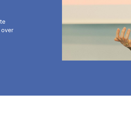
te
 over