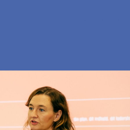
En
Søg
Menu