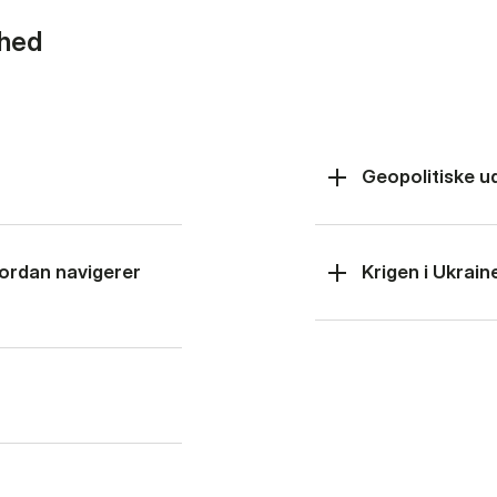
rhed
Geopolitiske u
hvordan navigerer
Krigen i Ukrain