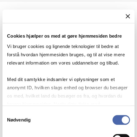
Geopolitik og international sikkerhed
Cookies hjælper os med at gøre hjemmesiden bedre
Geopolitik og businesssikkerhed
Vi bruger cookies og lignende teknologier til bedre at
forstå hvordan hjemmesiden bruges, og til at vise mere
relevant information om vores uddannelser og tilbud.
Stigende risiko for konflikt i Europa - hvordan
Med dit samtykke indsamler vi oplysninger som et
navigerer man som virksomhed?
anonymt ID, hvilken slags enhed og browser du besøger
os med, hvilket land du besøger os fra, og hvordan du
bruger hjemmesiden. Nogle data deles med
Konflikten i Mellemøsten
tredjepartsværktøjer, som vi bruger til statistik og
Samtykkevalg
Nødvendig
markedsføring. Du bestemmer selv - og kan altid trække
dit samtykke tilbage via knappen nederst til højre.
Geopolitiske udfordringer