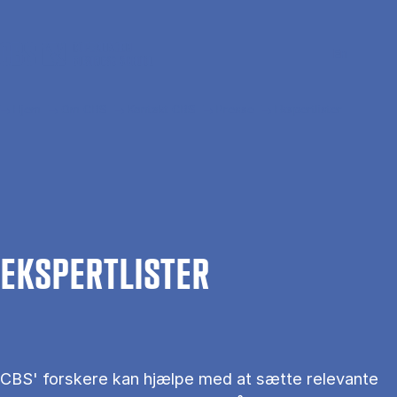
Gå til hovedindhold
Søg
Men
En
Hjem
Om CBS
Kontakt CBS
Presse
Ekspertlister
EKS­PERT­LIS­TER
CBS' forskere kan hjælpe med at sætte relevante