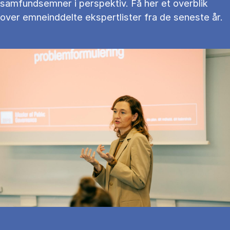
samfundsemner i perspektiv. Få her et overblik
over emneinddelte ekspertlister fra de seneste år.