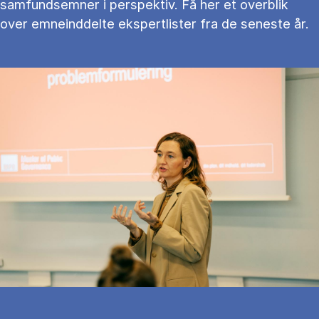
samfundsemner i perspektiv. Få her et overblik
over emneinddelte ekspertlister fra de seneste år.