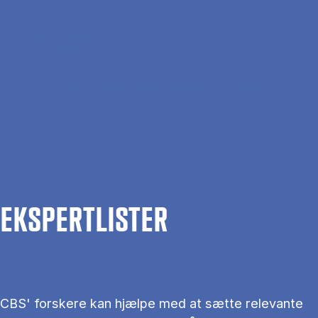
Gå til hovedindhold
Søg
Men
En
Hjem
Om CBS
Kontakt CBS
Presse
Ekspertlister
EKS­PERT­LIS­TER
CBS' forskere kan hjælpe med at sætte relevante