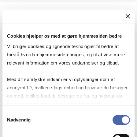
Geopolitik og international sikkerhed
Cookies hjælper os med at gøre hjemmesiden bedre
Geopolitik og businesssikkerhed
Vi bruger cookies og lignende teknologier til bedre at
forstå hvordan hjemmesiden bruges, og til at vise mere
relevant information om vores uddannelser og tilbud.
Stigende risiko for konflikt i Europa - hvordan
Med dit samtykke indsamler vi oplysninger som et
navigerer man som virksomhed?
anonymt ID, hvilken slags enhed og browser du besøger
os med, hvilket land du besøger os fra, og hvordan du
bruger hjemmesiden. Nogle data deles med
Konflikten i Mellemøsten
tredjepartsværktøjer, som vi bruger til statistik og
Samtykkevalg
Nødvendig
markedsføring. Du bestemmer selv - og kan altid trække
dit samtykke tilbage via knappen nederst til højre.
Geopolitiske udfordringer