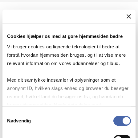
Geopolitik og international sikkerhed
Cookies hjælper os med at gøre hjemmesiden bedre
Geopolitik og businesssikkerhed
Vi bruger cookies og lignende teknologier til bedre at
forstå hvordan hjemmesiden bruges, og til at vise mere
relevant information om vores uddannelser og tilbud.
Stigende risiko for konflikt i Europa - hvordan
Med dit samtykke indsamler vi oplysninger som et
navigerer man som virksomhed?
anonymt ID, hvilken slags enhed og browser du besøger
os med, hvilket land du besøger os fra, og hvordan du
bruger hjemmesiden. Nogle data deles med
Konflikten i Mellemøsten
tredjepartsværktøjer, som vi bruger til statistik og
Samtykkevalg
Nødvendig
markedsføring. Du bestemmer selv - og kan altid trække
dit samtykke tilbage via knappen nederst til højre.
Geopolitiske udfordringer