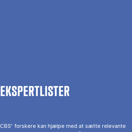
Gå til hovedindhold
Søg
Men
En
Hjem
Om CBS
Kontakt CBS
Presse
Ekspertlister
EKS­PERT­LIS­TER
CBS' forskere kan hjælpe med at sætte relevante