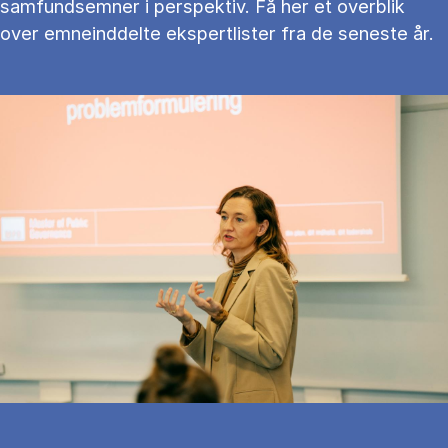
samfundsemner i perspektiv. Få her et overblik
over emneinddelte ekspertlister fra de seneste år.