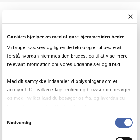
Geopolitik og international sikkerhed
Cookies hjælper os med at gøre hjemmesiden bedre
Geopolitik og businesssikkerhed
Vi bruger cookies og lignende teknologier til bedre at
forstå hvordan hjemmesiden bruges, og til at vise mere
relevant information om vores uddannelser og tilbud.
Stigende risiko for konflikt i Europa - hvordan
Med dit samtykke indsamler vi oplysninger som et
navigerer man som virksomhed?
anonymt ID, hvilken slags enhed og browser du besøger
os med, hvilket land du besøger os fra, og hvordan du
bruger hjemmesiden. Nogle data deles med
Konflikten i Mellemøsten
tredjepartsværktøjer, som vi bruger til statistik og
Samtykkevalg
Nødvendig
markedsføring. Du bestemmer selv - og kan altid trække
dit samtykke tilbage via knappen nederst til højre.
Geopolitiske udfordringer