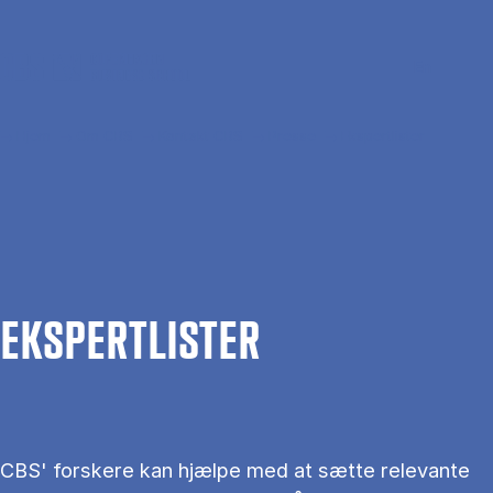
Gå til hovedindhold
Søg
Men
En
Hjem
Om CBS
Kontakt CBS
Presse
Ekspertlister
EKS­PERT­LIS­TER
CBS' forskere kan hjælpe med at sætte relevante