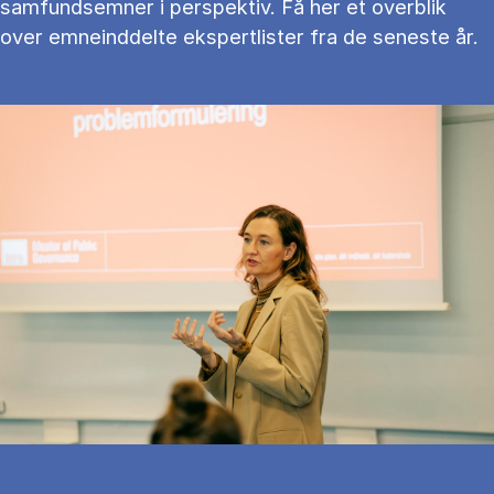
samfundsemner i perspektiv. Få her et overblik
over emneinddelte ekspertlister fra de seneste år.