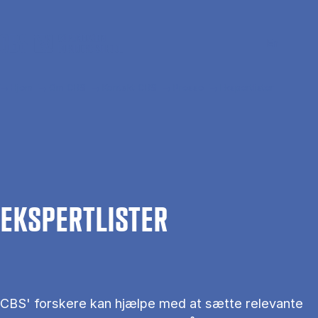
Gå til hovedindhold
Søg
Men
En
Hjem
Om CBS
Kontakt CBS
Presse
Ekspertlister
EKS­PERT­LIS­TER
CBS' forskere kan hjælpe med at sætte relevante