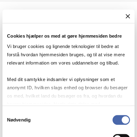
Geopolitik og international sikkerhed
Cookies hjælper os med at gøre hjemmesiden bedre
Geopolitik og businesssikkerhed
Vi bruger cookies og lignende teknologier til bedre at
forstå hvordan hjemmesiden bruges, og til at vise mere
relevant information om vores uddannelser og tilbud.
Stigende risiko for konflikt i Europa - hvordan
Med dit samtykke indsamler vi oplysninger som et
navigerer man som virksomhed?
anonymt ID, hvilken slags enhed og browser du besøger
os med, hvilket land du besøger os fra, og hvordan du
bruger hjemmesiden. Nogle data deles med
Konflikten i Mellemøsten
tredjepartsværktøjer, som vi bruger til statistik og
Samtykkevalg
Nødvendig
markedsføring. Du bestemmer selv - og kan altid trække
dit samtykke tilbage via knappen nederst til højre.
Geopolitiske udfordringer