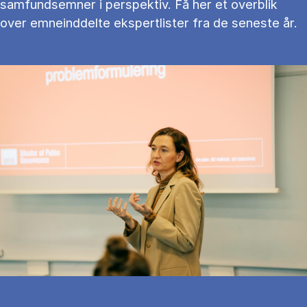
samfundsemner i perspektiv. Få her et overblik
over emneinddelte ekspertlister fra de seneste år.