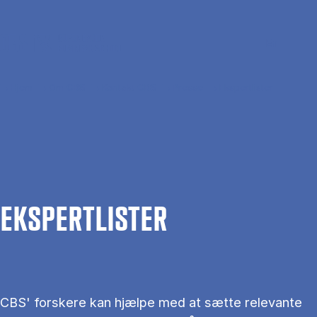
Gå til hovedindhold
Søg
Men
En
Hjem
Om CBS
Kontakt CBS
Presse
Ekspertlister
EKS­PERT­LIS­TER
CBS' forskere kan hjælpe med at sætte relevante