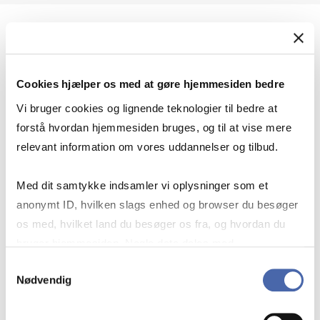
Geopolitik og international sikkerhed
Cookies hjælper os med at gøre hjemmesiden bedre
Geopolitik og businesssikkerhed
Vi bruger cookies og lignende teknologier til bedre at
forstå hvordan hjemmesiden bruges, og til at vise mere
relevant information om vores uddannelser og tilbud.
Stigende risiko for konflikt i Europa - hvordan
Med dit samtykke indsamler vi oplysninger som et
navigerer man som virksomhed?
anonymt ID, hvilken slags enhed og browser du besøger
os med, hvilket land du besøger os fra, og hvordan du
bruger hjemmesiden. Nogle data deles med
Konflikten i Mellemøsten
tredjepartsværktøjer, som vi bruger til statistik og
Samtykkevalg
Nødvendig
markedsføring. Du bestemmer selv - og kan altid trække
dit samtykke tilbage via knappen nederst til højre.
Geopolitiske udfordringer