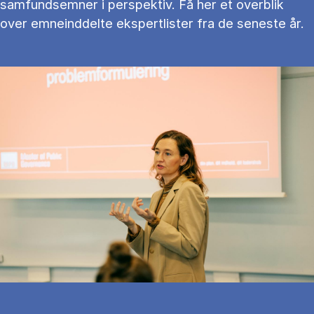
samfundsemner i perspektiv. Få her et overblik
over emneinddelte ekspertlister fra de seneste år.