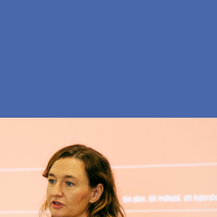
En
Søg
Menu