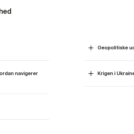
rhed
Geopolitiske u
hvordan navigerer
Krigen i Ukrain