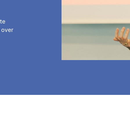
te
 over