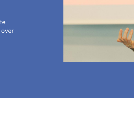
te
 over