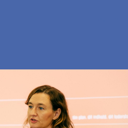
En
Søg
Menu