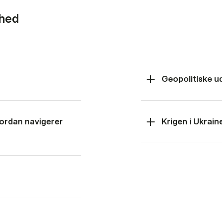
rhed
Geopolitiske u
hvordan navigerer
Krigen i Ukrain