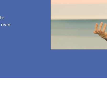
te
 over