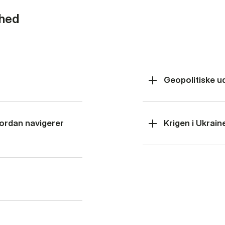
rhed
Geopolitiske u
hvordan navigerer
Krigen i Ukrain