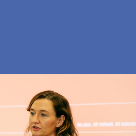
En
Søg
Menu