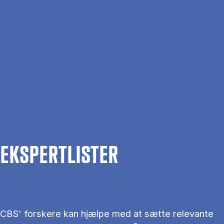
Gå til hovedindhold
Søg
Men
En
Hjem
Om CBS
Kontakt CBS
Presse
Ekspertlister
EKS­PERT­LIS­TER
CBS' forskere kan hjælpe med at sætte relevante