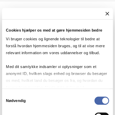
Geopolitik og international sikkerhed
Cookies hjælper os med at gøre hjemmesiden bedre
Geopolitik og businesssikkerhed
Vi bruger cookies og lignende teknologier til bedre at
forstå hvordan hjemmesiden bruges, og til at vise mere
relevant information om vores uddannelser og tilbud.
Stigende risiko for konflikt i Europa - hvordan
Med dit samtykke indsamler vi oplysninger som et
navigerer man som virksomhed?
anonymt ID, hvilken slags enhed og browser du besøger
os med, hvilket land du besøger os fra, og hvordan du
bruger hjemmesiden. Nogle data deles med
Konflikten i Mellemøsten
tredjepartsværktøjer, som vi bruger til statistik og
Samtykkevalg
Nødvendig
markedsføring. Du bestemmer selv - og kan altid trække
dit samtykke tilbage via knappen nederst til højre.
Geopolitiske udfordringer