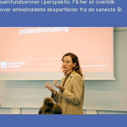
samfundsemner i perspektiv. Få her et overblik
over emneinddelte ekspertlister fra de seneste år.