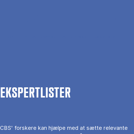
Gå til hovedindhold
Søg
Men
En
Hjem
Om CBS
Kontakt CBS
Presse
Ekspertlister
EKS­PERT­LIS­TER
CBS' forskere kan hjælpe med at sætte relevante