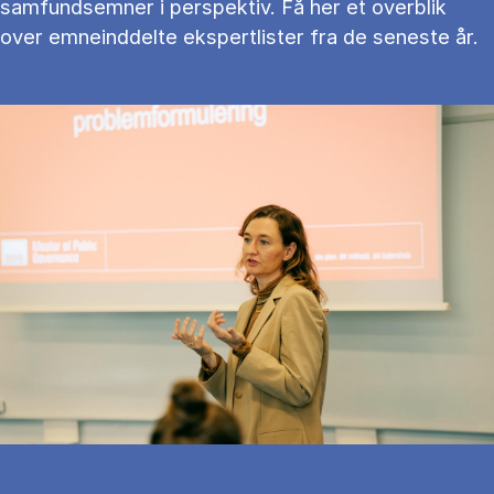
samfundsemner i perspektiv. Få her et overblik
over emneinddelte ekspertlister fra de seneste år.