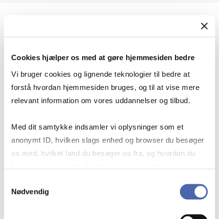
Geopolitik og international sikkerhed
Cookies hjælper os med at gøre hjemmesiden bedre
Geopolitik og businesssikkerhed
Vi bruger cookies og lignende teknologier til bedre at
forstå hvordan hjemmesiden bruges, og til at vise mere
relevant information om vores uddannelser og tilbud.
Stigende risiko for konflikt i Europa - hvordan
Med dit samtykke indsamler vi oplysninger som et
navigerer man som virksomhed?
anonymt ID, hvilken slags enhed og browser du besøger
os med, hvilket land du besøger os fra, og hvordan du
bruger hjemmesiden. Nogle data deles med
Konflikten i Mellemøsten
tredjepartsværktøjer, som vi bruger til statistik og
Samtykkevalg
Nødvendig
markedsføring. Du bestemmer selv - og kan altid trække
dit samtykke tilbage via knappen nederst til højre.
Geopolitiske udfordringer