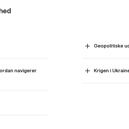
rhed
Geopolitiske u
hvordan navigerer
Krigen i Ukrain