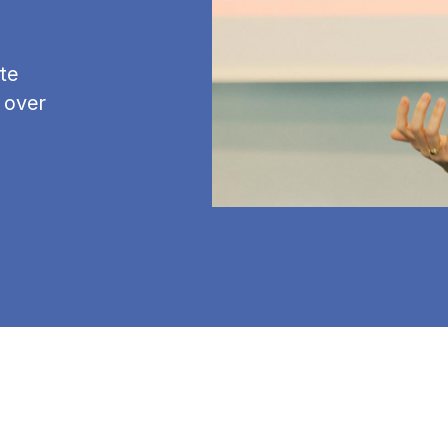
te
 over