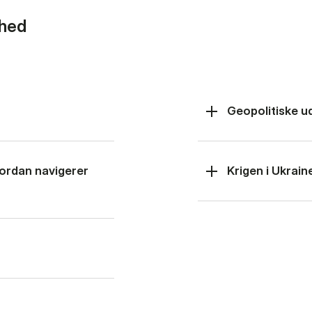
rhed
Geopolitiske u
hvordan navigerer
Krigen i Ukrain