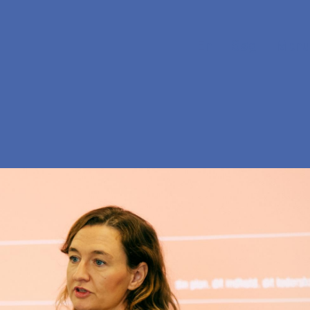
En
Søg
Menu