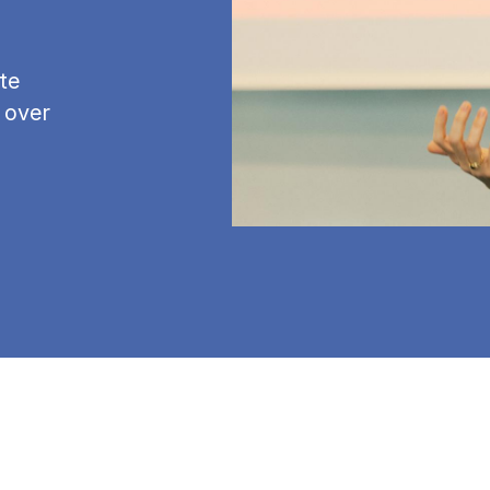
te
 over