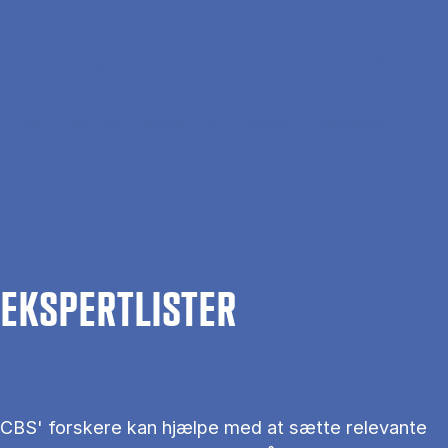
Gå til hovedindhold
Søg
Men
En
Hjem
Om CBS
Kontakt CBS
Presse
Ekspertlister
EKS­PERT­LIS­TER
CBS' forskere kan hjælpe med at sætte relevante