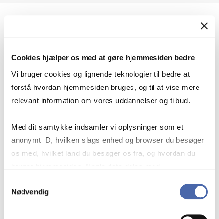
Geopolitik og international sikkerhed
Cookies hjælper os med at gøre hjemmesiden bedre
Geopolitik og businesssikkerhed
Vi bruger cookies og lignende teknologier til bedre at
forstå hvordan hjemmesiden bruges, og til at vise mere
relevant information om vores uddannelser og tilbud.
Stigende risiko for konflikt i Europa - hvordan
Med dit samtykke indsamler vi oplysninger som et
navigerer man som virksomhed?
anonymt ID, hvilken slags enhed og browser du besøger
os med, hvilket land du besøger os fra, og hvordan du
bruger hjemmesiden. Nogle data deles med
Konflikten i Mellemøsten
tredjepartsværktøjer, som vi bruger til statistik og
Samtykkevalg
Nødvendig
markedsføring. Du bestemmer selv - og kan altid trække
dit samtykke tilbage via knappen nederst til højre.
Geopolitiske udfordringer