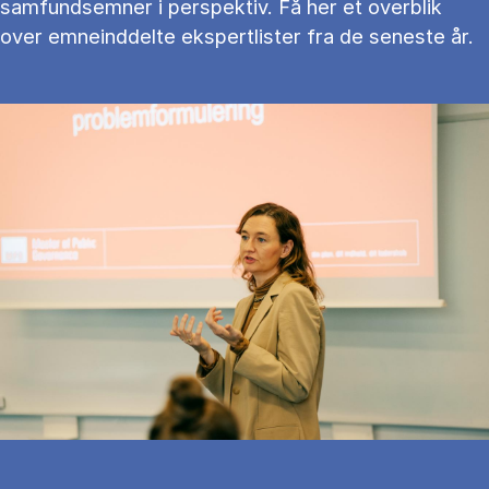
samfundsemner i perspektiv. Få her et overblik
over emneinddelte ekspertlister fra de seneste år.