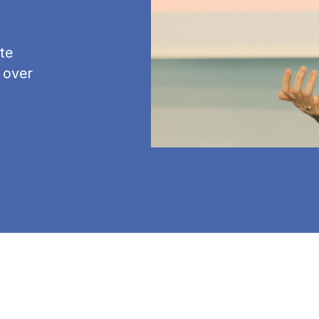
te
 over