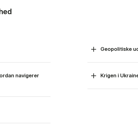
rhed
Geopolitiske u
hvordan navigerer
Krigen i Ukrain