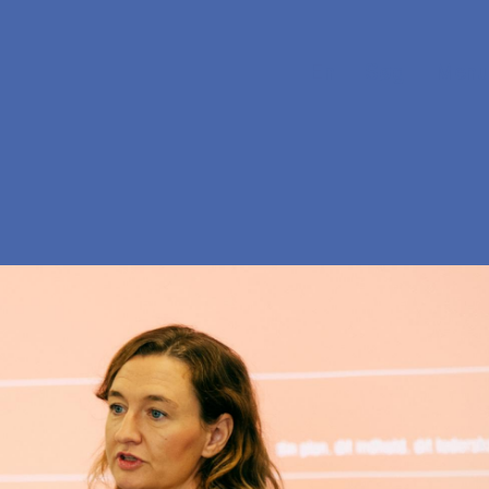
En
Søg
Menu