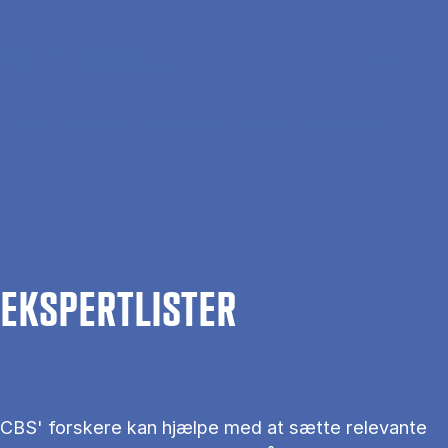
Gå til hovedindhold
Søg
Men
En
Hjem
Om CBS
Kontakt CBS
Presse
Ekspertlister
EKS­PERT­LIS­TER
CBS' forskere kan hjælpe med at sætte relevante