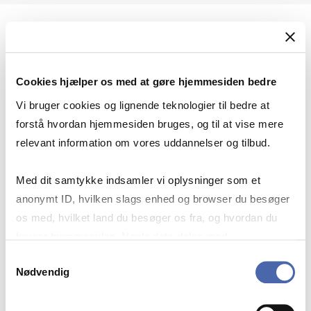
Geopolitik og international sikkerhed
Cookies hjælper os med at gøre hjemmesiden bedre
Geopolitik og businesssikkerhed
Vi bruger cookies og lignende teknologier til bedre at
forstå hvordan hjemmesiden bruges, og til at vise mere
relevant information om vores uddannelser og tilbud.
Stigende risiko for konflikt i Europa - hvordan
Med dit samtykke indsamler vi oplysninger som et
navigerer man som virksomhed?
anonymt ID, hvilken slags enhed og browser du besøger
os med, hvilket land du besøger os fra, og hvordan du
bruger hjemmesiden. Nogle data deles med
Konflikten i Mellemøsten
tredjepartsværktøjer, som vi bruger til statistik og
Samtykkevalg
Nødvendig
markedsføring. Du bestemmer selv - og kan altid trække
dit samtykke tilbage via knappen nederst til højre.
Geopolitiske udfordringer