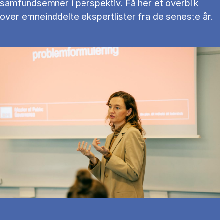
samfundsemner i perspektiv. Få her et overblik
over emneinddelte ekspertlister fra de seneste år.