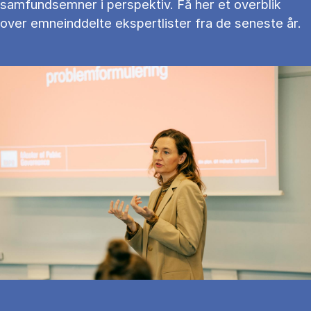
samfundsemner i perspektiv. Få her et overblik
over emneinddelte ekspertlister fra de seneste år.