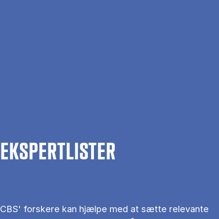
Gå til hovedindhold
Søg
Men
En
Hjem
Om CBS
Kontakt CBS
Presse
Ekspertlister
EKS­PERT­LIS­TER
CBS' forskere kan hjælpe med at sætte relevante