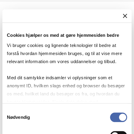
Geopolitik og international sikkerhed
Cookies hjælper os med at gøre hjemmesiden bedre
Geopolitik og businesssikkerhed
Vi bruger cookies og lignende teknologier til bedre at
forstå hvordan hjemmesiden bruges, og til at vise mere
relevant information om vores uddannelser og tilbud.
Stigende risiko for konflikt i Europa - hvordan
Med dit samtykke indsamler vi oplysninger som et
navigerer man som virksomhed?
anonymt ID, hvilken slags enhed og browser du besøger
os med, hvilket land du besøger os fra, og hvordan du
bruger hjemmesiden. Nogle data deles med
Konflikten i Mellemøsten
tredjepartsværktøjer, som vi bruger til statistik og
Samtykkevalg
Nødvendig
markedsføring. Du bestemmer selv - og kan altid trække
dit samtykke tilbage via knappen nederst til højre.
Geopolitiske udfordringer