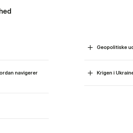
rhed
Geopolitiske u
hvordan navigerer
Krigen i Ukrain