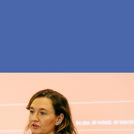
En
Søg
Menu