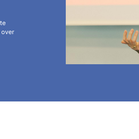
te
 over