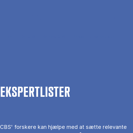
Gå til hovedindhold
Søg
Men
En
Hjem
Om CBS
Kontakt CBS
Presse
Ekspertlister
EKS­PERT­LIS­TER
CBS' forskere kan hjælpe med at sætte relevante