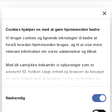
Geopolitik og international sikkerhed
Cookies hjælper os med at gøre hjemmesiden bedre
Geopolitik og businesssikkerhed
Vi bruger cookies og lignende teknologier til bedre at
forstå hvordan hjemmesiden bruges, og til at vise mere
relevant information om vores uddannelser og tilbud.
Stigende risiko for konflikt i Europa - hvordan
Med dit samtykke indsamler vi oplysninger som et
navigerer man som virksomhed?
anonymt ID, hvilken slags enhed og browser du besøger
os med, hvilket land du besøger os fra, og hvordan du
bruger hjemmesiden. Nogle data deles med
Konflikten i Mellemøsten
tredjepartsværktøjer, som vi bruger til statistik og
Samtykkevalg
Nødvendig
markedsføring. Du bestemmer selv - og kan altid trække
dit samtykke tilbage via knappen nederst til højre.
Geopolitiske udfordringer