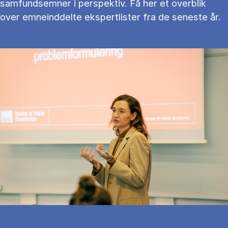
samfundsemner i perspektiv. Få her et overblik
over emneinddelte ekspertlister fra de seneste år.