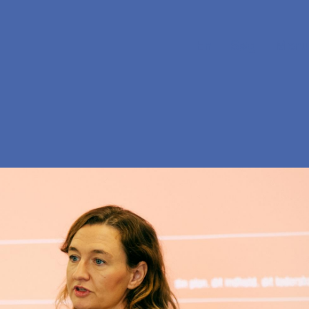
En
Søg
Menu