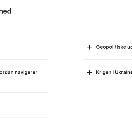
rhed
Geopolitiske u
hvordan navigerer
Krigen i Ukrain