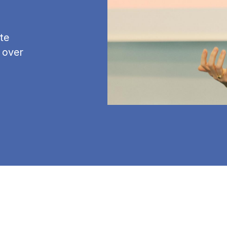
te
 over