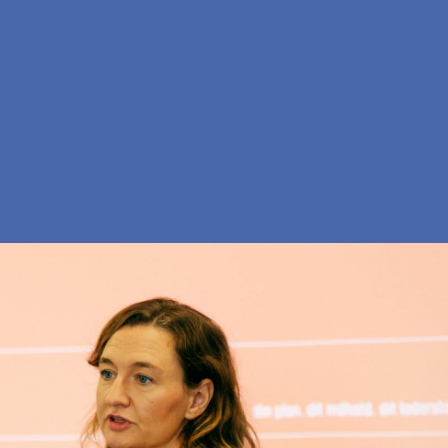
En
Søg
Menu