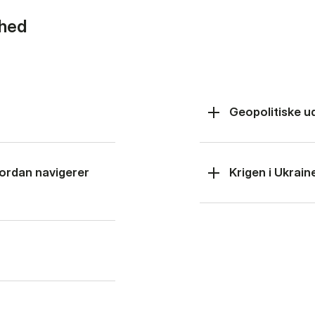
rhed
Geopolitiske u
hvordan navigerer
Krigen i Ukrain