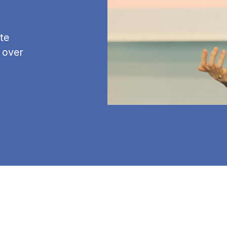
te
 over