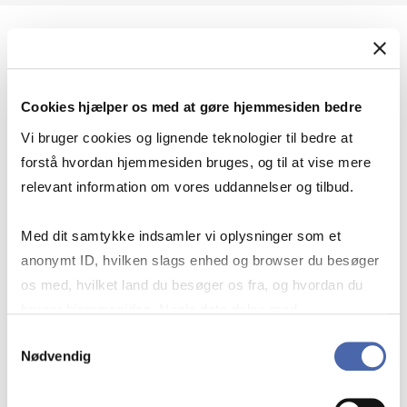
Geopolitik og international sikkerhed
Cookies hjælper os med at gøre hjemmesiden bedre
Geopolitik og businesssikkerhed
Vi bruger cookies og lignende teknologier til bedre at
forstå hvordan hjemmesiden bruges, og til at vise mere
relevant information om vores uddannelser og tilbud.
Stigende risiko for konflikt i Europa - hvordan
Med dit samtykke indsamler vi oplysninger som et
navigerer man som virksomhed?
anonymt ID, hvilken slags enhed og browser du besøger
os med, hvilket land du besøger os fra, og hvordan du
bruger hjemmesiden. Nogle data deles med
Konflikten i Mellemøsten
tredjepartsværktøjer, som vi bruger til statistik og
Samtykkevalg
Nødvendig
markedsføring. Du bestemmer selv - og kan altid trække
dit samtykke tilbage via knappen nederst til højre.
Geopolitiske udfordringer