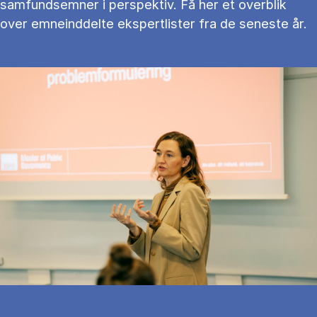
samfundsemner i perspektiv. Få her et overblik
over emneinddelte ekspertlister fra de seneste år.