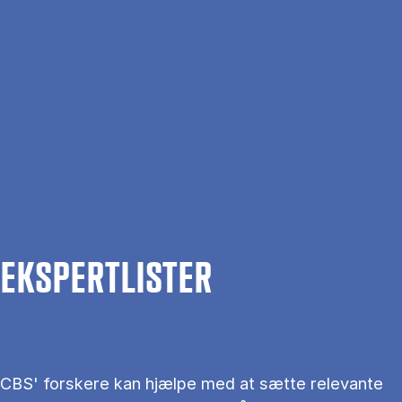
Gå til hovedindhold
Søg
Men
En
Hjem
Om CBS
Kontakt CBS
Presse
Ekspertlister
EKS­PERT­LIS­TER
CBS' forskere kan hjælpe med at sætte relevante