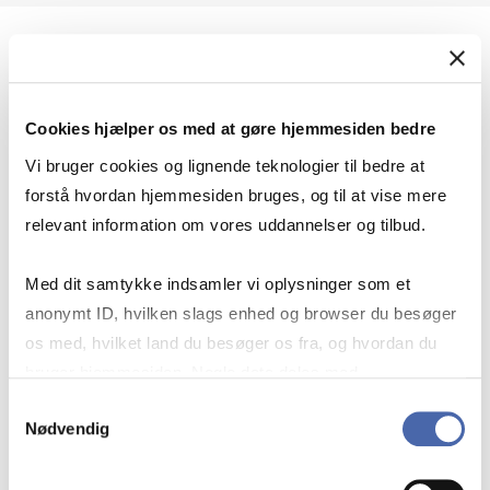
Geopolitik og international sikkerhed
Cookies hjælper os med at gøre hjemmesiden bedre
Geopolitik og businesssikkerhed
Vi bruger cookies og lignende teknologier til bedre at
forstå hvordan hjemmesiden bruges, og til at vise mere
relevant information om vores uddannelser og tilbud.
Stigende risiko for konflikt i Europa - hvordan
Med dit samtykke indsamler vi oplysninger som et
navigerer man som virksomhed?
anonymt ID, hvilken slags enhed og browser du besøger
os med, hvilket land du besøger os fra, og hvordan du
bruger hjemmesiden. Nogle data deles med
Konflikten i Mellemøsten
tredjepartsværktøjer, som vi bruger til statistik og
Samtykkevalg
Nødvendig
markedsføring. Du bestemmer selv - og kan altid trække
dit samtykke tilbage via knappen nederst til højre.
Geopolitiske udfordringer