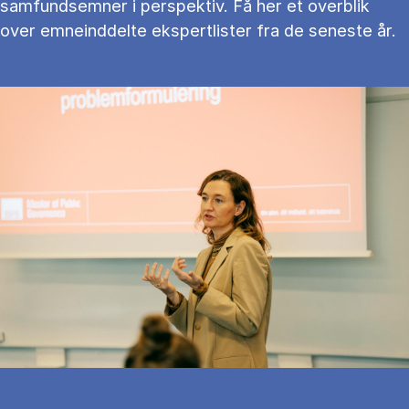
samfundsemner i perspektiv. Få her et overblik
over emneinddelte ekspertlister fra de seneste år.