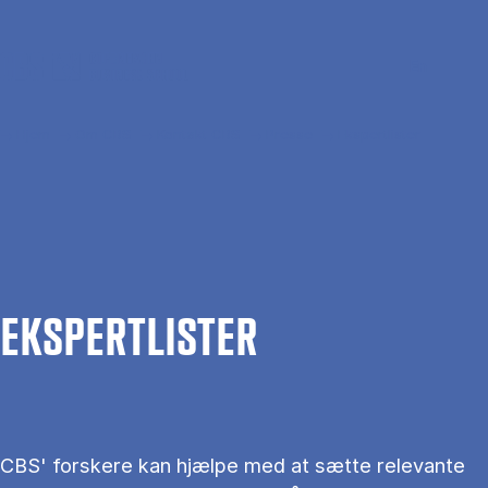
Gå til hovedindhold
Søg
Men
En
Hjem
Om CBS
Kontakt CBS
Presse
Ekspertlister
EKS­PERT­LIS­TER
CBS' forskere kan hjælpe med at sætte relevante