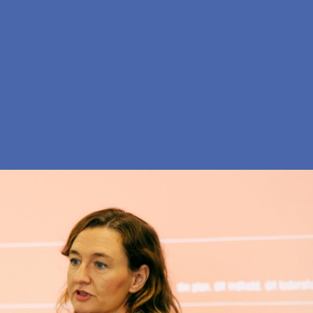
En
Søg
Menu