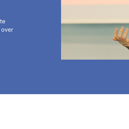
te
 over