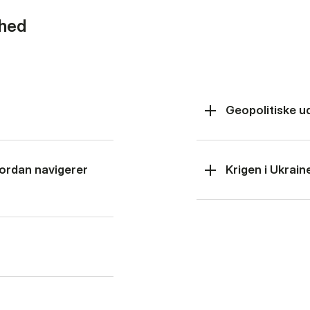
rhed
Geopolitiske u
hvordan navigerer
Krigen i Ukrain