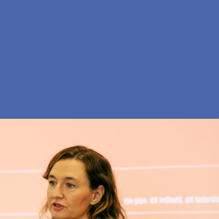
En
Søg
Menu