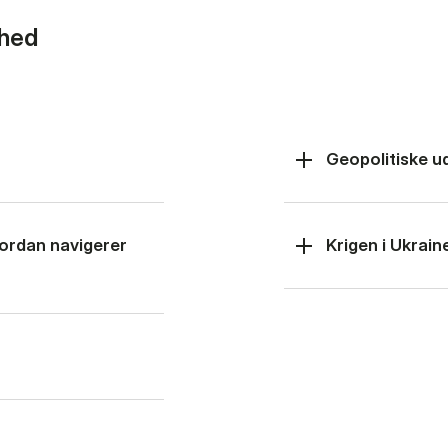
rhed
Geopolitiske u
hvordan navigerer
Krigen i Ukrain