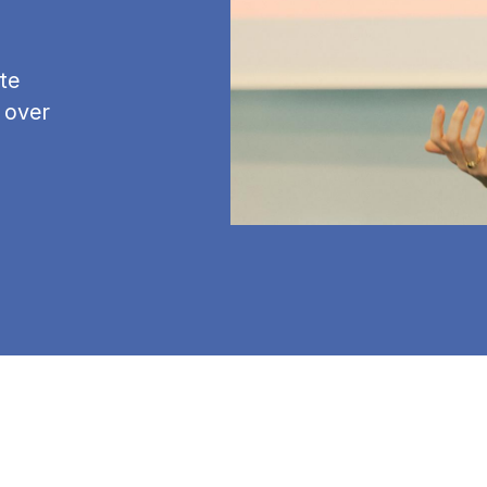
te
 over