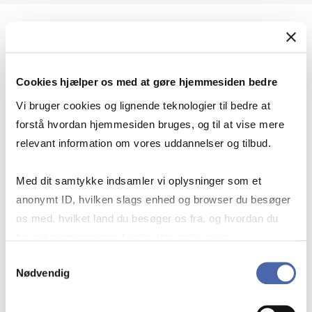
Geopolitik og international sikkerhed
Cookies hjælper os med at gøre hjemmesiden bedre
Geopolitik og businesssikkerhed
Vi bruger cookies og lignende teknologier til bedre at
forstå hvordan hjemmesiden bruges, og til at vise mere
relevant information om vores uddannelser og tilbud.
Stigende risiko for konflikt i Europa - hvordan
Med dit samtykke indsamler vi oplysninger som et
navigerer man som virksomhed?
anonymt ID, hvilken slags enhed og browser du besøger
os med, hvilket land du besøger os fra, og hvordan du
bruger hjemmesiden. Nogle data deles med
Konflikten i Mellemøsten
tredjepartsværktøjer, som vi bruger til statistik og
Samtykkevalg
Nødvendig
markedsføring. Du bestemmer selv - og kan altid trække
dit samtykke tilbage via knappen nederst til højre.
Geopolitiske udfordringer