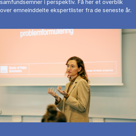
samfundsemner i perspektiv. Få her et overblik
over emneinddelte ekspertlister fra de seneste år.