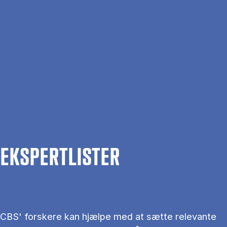
Gå til hovedindhold
Søg
Men
En
Hjem
Om CBS
Kontakt CBS
Presse
Ekspertlister
EKS­PERT­LIS­TER
CBS' forskere kan hjælpe med at sætte relevante