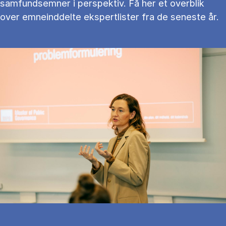
samfundsemner i perspektiv. Få her et overblik
over emneinddelte ekspertlister fra de seneste år.