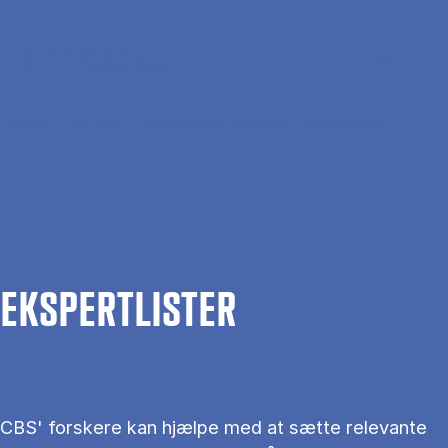
Gå til hovedindhold
Søg
Men
En
Hjem
Om CBS
Kontakt CBS
Presse
Ekspertlister
EKS­PERT­LIS­TER
CBS' forskere kan hjælpe med at sætte relevante