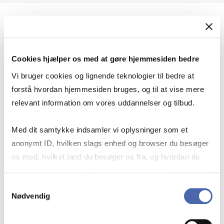
Geopolitik og international sikkerhed
Cookies hjælper os med at gøre hjemmesiden bedre
Geopolitik og businesssikkerhed
Vi bruger cookies og lignende teknologier til bedre at
forstå hvordan hjemmesiden bruges, og til at vise mere
relevant information om vores uddannelser og tilbud.
Stigende risiko for konflikt i Europa - hvordan
Med dit samtykke indsamler vi oplysninger som et
navigerer man som virksomhed?
anonymt ID, hvilken slags enhed og browser du besøger
os med, hvilket land du besøger os fra, og hvordan du
bruger hjemmesiden. Nogle data deles med
Konflikten i Mellemøsten
tredjepartsværktøjer, som vi bruger til statistik og
Samtykkevalg
Nødvendig
markedsføring. Du bestemmer selv - og kan altid trække
dit samtykke tilbage via knappen nederst til højre.
Geopolitiske udfordringer