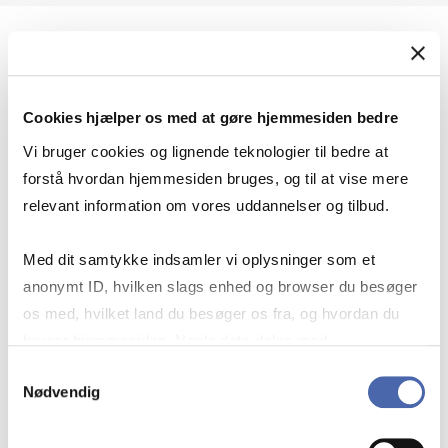
Geopolitik og international sikkerhed
Cookies hjælper os med at gøre hjemmesiden bedre
Geopolitik og businesssikkerhed
Vi bruger cookies og lignende teknologier til bedre at
forstå hvordan hjemmesiden bruges, og til at vise mere
relevant information om vores uddannelser og tilbud.
Stigende risiko for konflikt i Europa - hvordan
Med dit samtykke indsamler vi oplysninger som et
navigerer man som virksomhed?
anonymt ID, hvilken slags enhed og browser du besøger
os med, hvilket land du besøger os fra, og hvordan du
bruger hjemmesiden. Nogle data deles med
Konflikten i Mellemøsten
tredjepartsværktøjer, som vi bruger til statistik og
Samtykkevalg
Nødvendig
markedsføring. Du bestemmer selv - og kan altid trække
dit samtykke tilbage via knappen nederst til højre.
Geopolitiske udfordringer