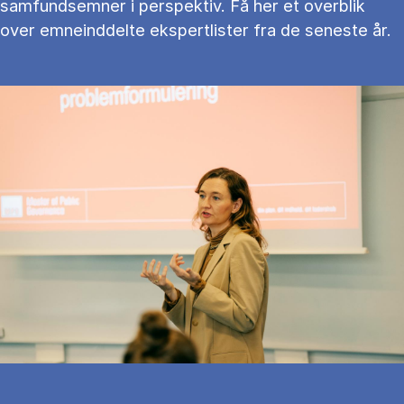
samfundsemner i perspektiv. Få her et overblik
over emneinddelte ekspertlister fra de seneste år.