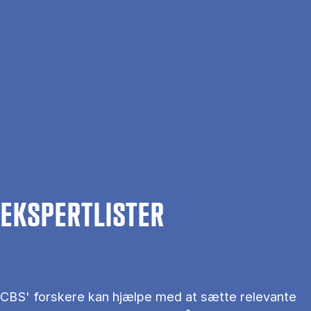
Gå til hovedindhold
Søg
Men
En
Hjem
Om CBS
Kontakt CBS
Presse
Ekspertlister
EKS­PERT­LIS­TER
CBS' forskere kan hjælpe med at sætte relevante