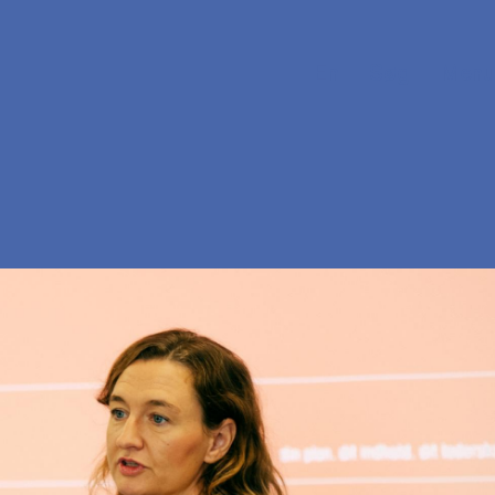
En
Søg
Menu