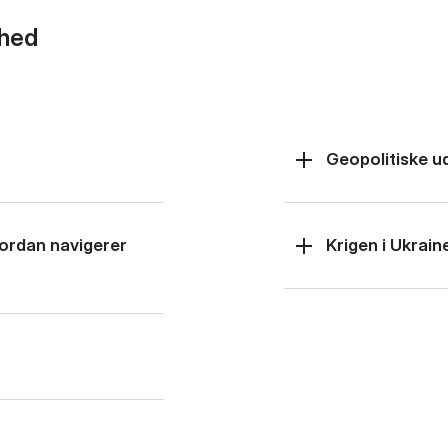
rhed
Geopolitiske u
hvordan navigerer
Krigen i Ukrain