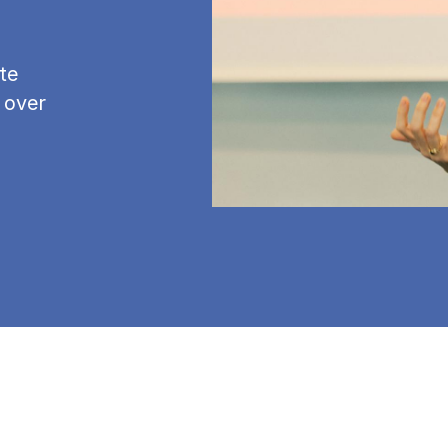
te
 over