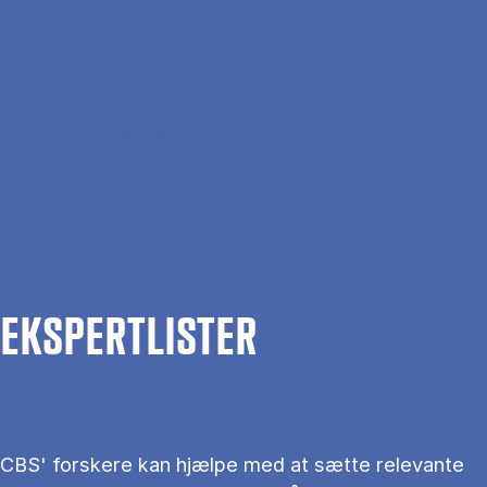
Gå til hovedindhold
Søg
Men
En
Hjem
Om CBS
Kontakt CBS
Presse
Ekspertlister
EKS­PERT­LIS­TER
CBS' forskere kan hjælpe med at sætte relevante