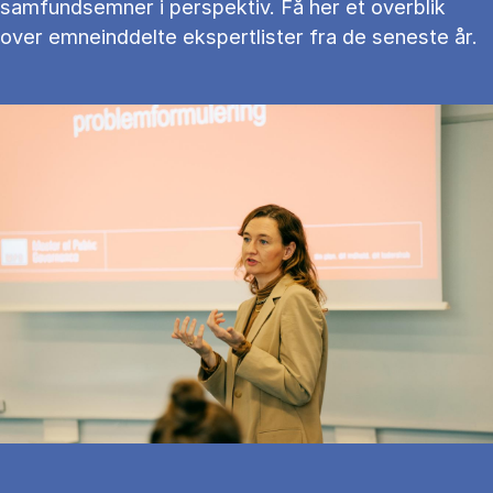
samfundsemner i perspektiv. Få her et overblik
over emneinddelte ekspertlister fra de seneste år.