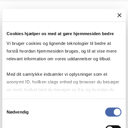
Geopolitik og international sikkerhed
Cookies hjælper os med at gøre hjemmesiden bedre
Geopolitik og businesssikkerhed
Vi bruger cookies og lignende teknologier til bedre at
forstå hvordan hjemmesiden bruges, og til at vise mere
relevant information om vores uddannelser og tilbud.
Stigende risiko for konflikt i Europa - hvordan
Med dit samtykke indsamler vi oplysninger som et
navigerer man som virksomhed?
anonymt ID, hvilken slags enhed og browser du besøger
os med, hvilket land du besøger os fra, og hvordan du
bruger hjemmesiden. Nogle data deles med
Konflikten i Mellemøsten
tredjepartsværktøjer, som vi bruger til statistik og
Samtykkevalg
Nødvendig
markedsføring. Du bestemmer selv - og kan altid trække
dit samtykke tilbage via knappen nederst til højre.
Geopolitiske udfordringer