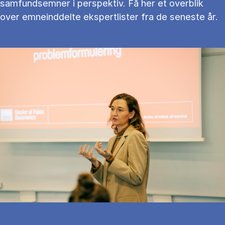
samfundsemner i perspektiv. Få her et overblik
over emneinddelte ekspertlister fra de seneste år.