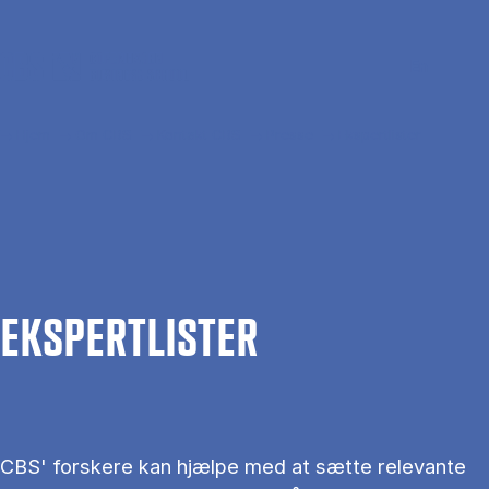
Gå til hovedindhold
Søg
Men
En
Hjem
Om CBS
Kontakt CBS
Presse
Ekspertlister
EKS­PERT­LIS­TER
CBS' forskere kan hjælpe med at sætte relevante