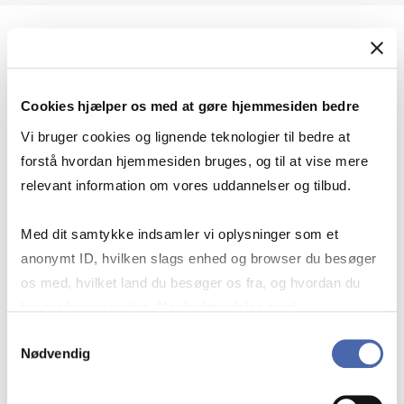
Geopolitik og international sikkerhed
Cookies hjælper os med at gøre hjemmesiden bedre
Geopolitik og businesssikkerhed
Vi bruger cookies og lignende teknologier til bedre at
forstå hvordan hjemmesiden bruges, og til at vise mere
relevant information om vores uddannelser og tilbud.
Stigende risiko for konflikt i Europa - hvordan
Med dit samtykke indsamler vi oplysninger som et
navigerer man som virksomhed?
anonymt ID, hvilken slags enhed og browser du besøger
os med, hvilket land du besøger os fra, og hvordan du
bruger hjemmesiden. Nogle data deles med
Konflikten i Mellemøsten
tredjepartsværktøjer, som vi bruger til statistik og
Samtykkevalg
Nødvendig
markedsføring. Du bestemmer selv - og kan altid trække
dit samtykke tilbage via knappen nederst til højre.
Geopolitiske udfordringer