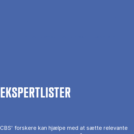
Gå til hovedindhold
Søg
Men
En
Hjem
Om CBS
Kontakt CBS
Presse
Ekspertlister
EKS­PERT­LIS­TER
CBS' forskere kan hjælpe med at sætte relevante