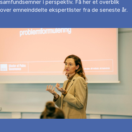
samfundsemner i perspektiv. Få her et overblik
over emneinddelte ekspertlister fra de seneste år.