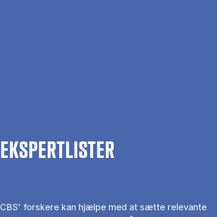
Gå til hovedindhold
Søg
Men
En
Hjem
Om CBS
Kontakt CBS
Presse
Ekspertlister
EKS­PERT­LIS­TER
CBS' forskere kan hjælpe med at sætte relevante