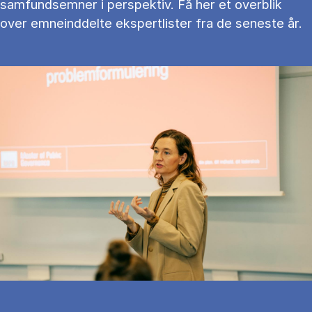
samfundsemner i perspektiv. Få her et overblik
over emneinddelte ekspertlister fra de seneste år.