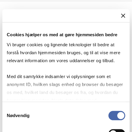
Geopolitik og international sikkerhed
Cookies hjælper os med at gøre hjemmesiden bedre
Geopolitik og businesssikkerhed
Vi bruger cookies og lignende teknologier til bedre at
forstå hvordan hjemmesiden bruges, og til at vise mere
relevant information om vores uddannelser og tilbud.
Stigende risiko for konflikt i Europa - hvordan
Med dit samtykke indsamler vi oplysninger som et
navigerer man som virksomhed?
anonymt ID, hvilken slags enhed og browser du besøger
os med, hvilket land du besøger os fra, og hvordan du
bruger hjemmesiden. Nogle data deles med
Konflikten i Mellemøsten
tredjepartsværktøjer, som vi bruger til statistik og
Samtykkevalg
Nødvendig
markedsføring. Du bestemmer selv - og kan altid trække
dit samtykke tilbage via knappen nederst til højre.
Geopolitiske udfordringer