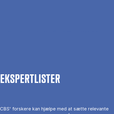
Gå til hovedindhold
Søg
Men
En
Hjem
Om CBS
Kontakt CBS
Presse
Ekspertlister
EKS­PERT­LIS­TER
CBS' forskere kan hjælpe med at sætte relevante