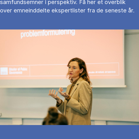
samfundsemner i perspektiv. Få her et overblik
over emneinddelte ekspertlister fra de seneste år.