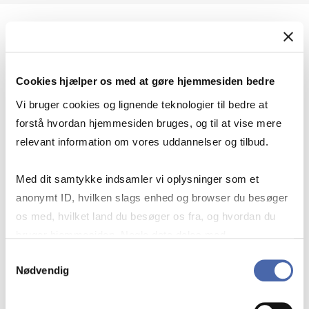
Geopolitik og international sikkerhed
Cookies hjælper os med at gøre hjemmesiden bedre
Geopolitik og businesssikkerhed
Vi bruger cookies og lignende teknologier til bedre at
forstå hvordan hjemmesiden bruges, og til at vise mere
relevant information om vores uddannelser og tilbud.
Stigende risiko for konflikt i Europa - hvordan
Med dit samtykke indsamler vi oplysninger som et
navigerer man som virksomhed?
anonymt ID, hvilken slags enhed og browser du besøger
os med, hvilket land du besøger os fra, og hvordan du
bruger hjemmesiden. Nogle data deles med
Konflikten i Mellemøsten
tredjepartsværktøjer, som vi bruger til statistik og
Samtykkevalg
Nødvendig
markedsføring. Du bestemmer selv - og kan altid trække
dit samtykke tilbage via knappen nederst til højre.
Geopolitiske udfordringer