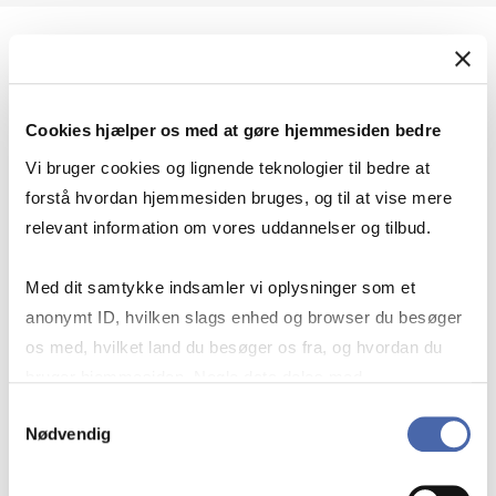
Geopolitik og international sikkerhed
Cookies hjælper os med at gøre hjemmesiden bedre
Geopolitik og businesssikkerhed
Vi bruger cookies og lignende teknologier til bedre at
forstå hvordan hjemmesiden bruges, og til at vise mere
relevant information om vores uddannelser og tilbud.
Stigende risiko for konflikt i Europa - hvordan
Med dit samtykke indsamler vi oplysninger som et
navigerer man som virksomhed?
anonymt ID, hvilken slags enhed og browser du besøger
os med, hvilket land du besøger os fra, og hvordan du
bruger hjemmesiden. Nogle data deles med
Konflikten i Mellemøsten
tredjepartsværktøjer, som vi bruger til statistik og
Samtykkevalg
Nødvendig
markedsføring. Du bestemmer selv - og kan altid trække
dit samtykke tilbage via knappen nederst til højre.
Geopolitiske udfordringer