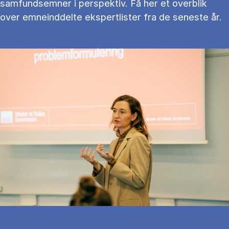
samfundsemner i perspektiv. Få her et overblik
over emneinddelte ekspertlister fra de seneste år.