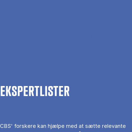
Gå til hovedindhold
Søg
Men
En
Hjem
Om CBS
Kontakt CBS
Presse
Ekspertlister
EKS­PERT­LIS­TER
CBS' forskere kan hjælpe med at sætte relevante