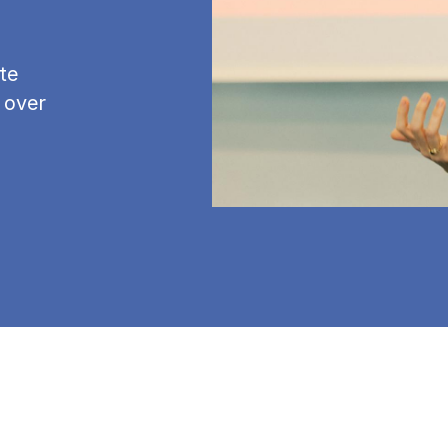
te
 over