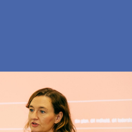
En
Søg
Menu