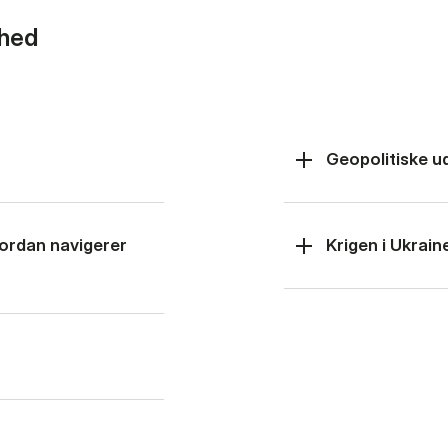
rhed
Geopolitiske u
hvordan navigerer
Krigen i Ukrain