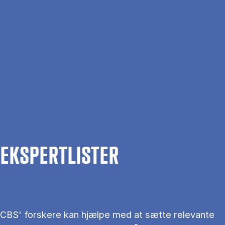
Gå til hovedindhold
Søg
Men
En
Hjem
Om CBS
Kontakt CBS
Presse
Ekspertlister
EKS­PERT­LIS­TER
CBS' forskere kan hjælpe med at sætte relevante