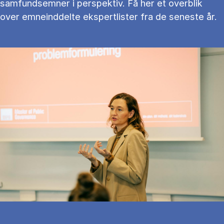
samfundsemner i perspektiv. Få her et overblik
over emneinddelte ekspertlister fra de seneste år.