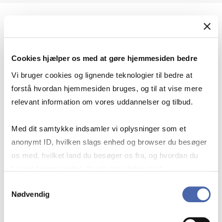
Geopolitik og international sikkerhed
Cookies hjælper os med at gøre hjemmesiden bedre
Geopolitik og businesssikkerhed
Vi bruger cookies og lignende teknologier til bedre at
forstå hvordan hjemmesiden bruges, og til at vise mere
relevant information om vores uddannelser og tilbud.
Stigende risiko for konflikt i Europa - hvordan
Med dit samtykke indsamler vi oplysninger som et
navigerer man som virksomhed?
anonymt ID, hvilken slags enhed og browser du besøger
os med, hvilket land du besøger os fra, og hvordan du
bruger hjemmesiden. Nogle data deles med
Konflikten i Mellemøsten
tredjepartsværktøjer, som vi bruger til statistik og
Samtykkevalg
Nødvendig
markedsføring. Du bestemmer selv - og kan altid trække
dit samtykke tilbage via knappen nederst til højre.
Geopolitiske udfordringer