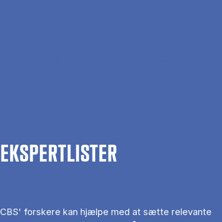
Gå til hovedindhold
Søg
Men
En
Hjem
Om CBS
Kontakt CBS
Presse
Ekspertlister
EKS­PERT­LIS­TER
CBS' forskere kan hjælpe med at sætte relevante