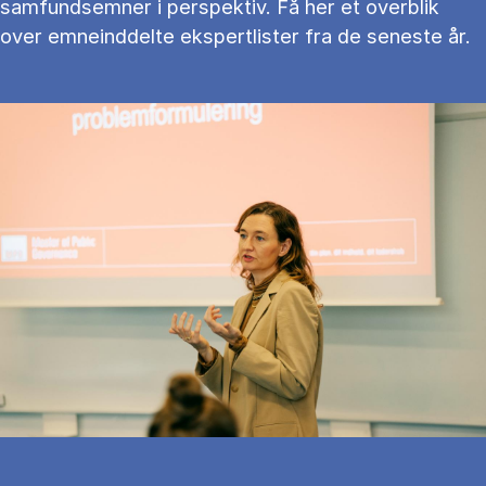
samfundsemner i perspektiv. Få her et overblik
over emneinddelte ekspertlister fra de seneste år.