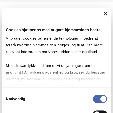
Geopolitik og international sikkerhed
Cookies hjælper os med at gøre hjemmesiden bedre
Geopolitik og businesssikkerhed
Vi bruger cookies og lignende teknologier til bedre at
forstå hvordan hjemmesiden bruges, og til at vise mere
relevant information om vores uddannelser og tilbud.
Stigende risiko for konflikt i Europa - hvordan
Med dit samtykke indsamler vi oplysninger som et
navigerer man som virksomhed?
anonymt ID, hvilken slags enhed og browser du besøger
os med, hvilket land du besøger os fra, og hvordan du
bruger hjemmesiden. Nogle data deles med
Konflikten i Mellemøsten
tredjepartsværktøjer, som vi bruger til statistik og
Samtykkevalg
Nødvendig
markedsføring. Du bestemmer selv - og kan altid trække
dit samtykke tilbage via knappen nederst til højre.
Geopolitiske udfordringer