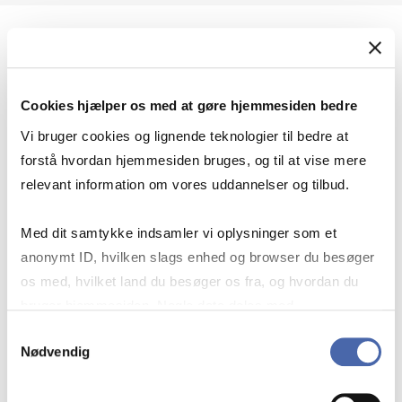
Geopolitik og international sikkerhed
Cookies hjælper os med at gøre hjemmesiden bedre
Geopolitik og businesssikkerhed
Vi bruger cookies og lignende teknologier til bedre at
forstå hvordan hjemmesiden bruges, og til at vise mere
relevant information om vores uddannelser og tilbud.
Stigende risiko for konflikt i Europa - hvordan
Med dit samtykke indsamler vi oplysninger som et
navigerer man som virksomhed?
anonymt ID, hvilken slags enhed og browser du besøger
os med, hvilket land du besøger os fra, og hvordan du
bruger hjemmesiden. Nogle data deles med
Konflikten i Mellemøsten
tredjepartsværktøjer, som vi bruger til statistik og
Samtykkevalg
Nødvendig
markedsføring. Du bestemmer selv - og kan altid trække
dit samtykke tilbage via knappen nederst til højre.
Geopolitiske udfordringer