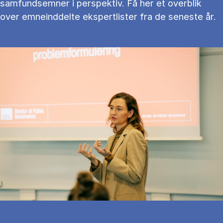
samfundsemner i perspektiv. Få her et overblik
over emneinddelte ekspertlister fra de seneste år.