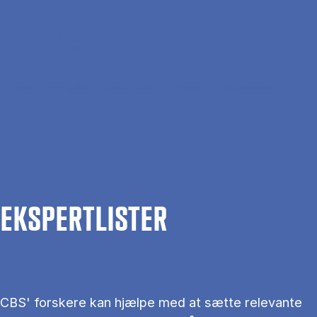
Gå til hovedindhold
Søg
Men
En
Hjem
Om CBS
Kontakt CBS
Presse
Ekspertlister
EKS­PERT­LIS­TER
CBS' forskere kan hjælpe med at sætte relevante