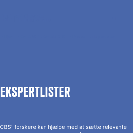
Gå til hovedindhold
Søg
Men
En
Hjem
Om CBS
Kontakt CBS
Presse
Ekspertlister
EKS­PERT­LIS­TER
CBS' forskere kan hjælpe med at sætte relevante