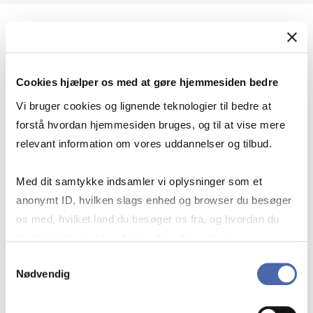
Geopolitik og international sikkerhed
Cookies hjælper os med at gøre hjemmesiden bedre
Geopolitik og businesssikkerhed
Vi bruger cookies og lignende teknologier til bedre at
forstå hvordan hjemmesiden bruges, og til at vise mere
relevant information om vores uddannelser og tilbud.
Stigende risiko for konflikt i Europa - hvordan
Med dit samtykke indsamler vi oplysninger som et
navigerer man som virksomhed?
anonymt ID, hvilken slags enhed og browser du besøger
os med, hvilket land du besøger os fra, og hvordan du
bruger hjemmesiden. Nogle data deles med
Konflikten i Mellemøsten
tredjepartsværktøjer, som vi bruger til statistik og
Samtykkevalg
Nødvendig
markedsføring. Du bestemmer selv - og kan altid trække
dit samtykke tilbage via knappen nederst til højre.
Geopolitiske udfordringer