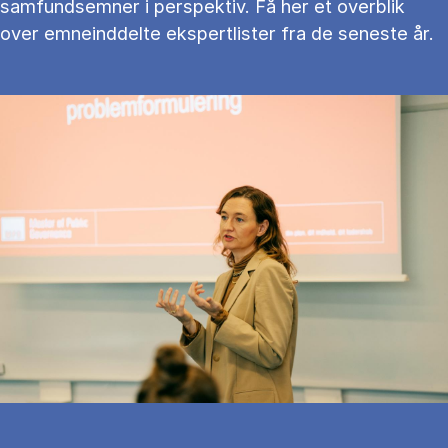
samfundsemner i perspektiv. Få her et overblik
over emneinddelte ekspertlister fra de seneste år.