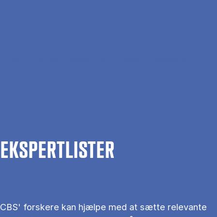
Gå til hovedindhold
Søg
Men
En
Hjem
Om CBS
Kontakt CBS
Presse
Ekspertlister
EKS­PERT­LIS­TER
CBS' forskere kan hjælpe med at sætte relevante