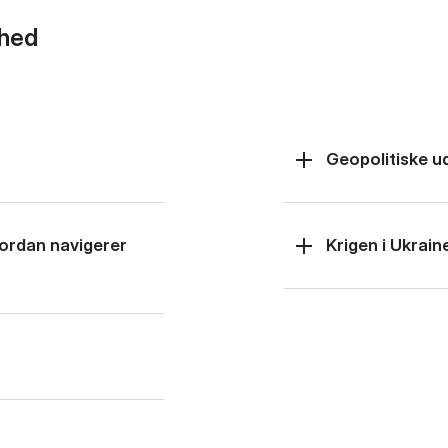
rhed
Geopolitiske u
hvordan navigerer
Krigen i Ukrain