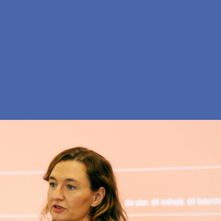
En
Søg
Menu