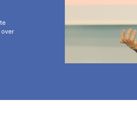
te
 over