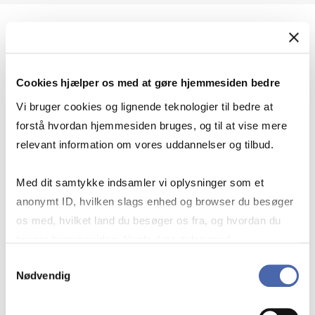
Geopolitik og international sikkerhed
Cookies hjælper os med at gøre hjemmesiden bedre
Geopolitik og businesssikkerhed
Vi bruger cookies og lignende teknologier til bedre at
forstå hvordan hjemmesiden bruges, og til at vise mere
relevant information om vores uddannelser og tilbud.
Stigende risiko for konflikt i Europa - hvordan
Med dit samtykke indsamler vi oplysninger som et
navigerer man som virksomhed?
anonymt ID, hvilken slags enhed og browser du besøger
os med, hvilket land du besøger os fra, og hvordan du
bruger hjemmesiden. Nogle data deles med
Konflikten i Mellemøsten
tredjepartsværktøjer, som vi bruger til statistik og
Samtykkevalg
Nødvendig
markedsføring. Du bestemmer selv - og kan altid trække
dit samtykke tilbage via knappen nederst til højre.
Geopolitiske udfordringer