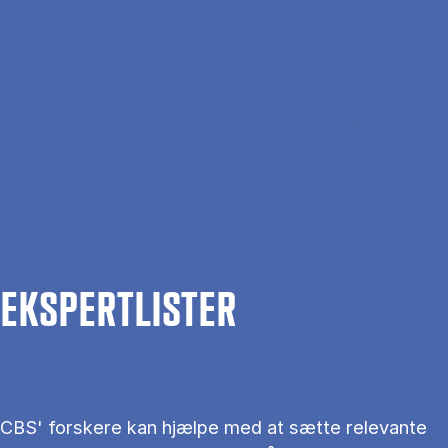
Gå til hovedindhold
Søg
Men
En
Hjem
Om CBS
Kontakt CBS
Presse
Ekspertlister
EKS­PERT­LIS­TER
CBS' forskere kan hjælpe med at sætte relevante