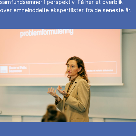
samfundsemner i perspektiv. Få her et overblik
over emneinddelte ekspertlister fra de seneste år.