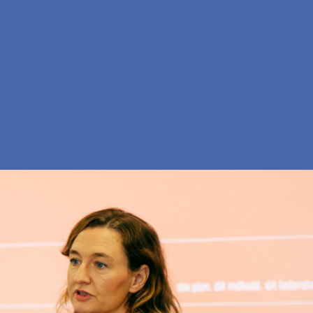
En
Søg
Menu