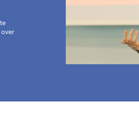
te
 over