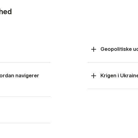
rhed
Geopolitiske u
hvordan navigerer
Krigen i Ukrain