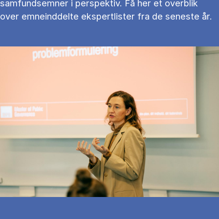
samfundsemner i perspektiv. Få her et overblik
over emneinddelte ekspertlister fra de seneste år.