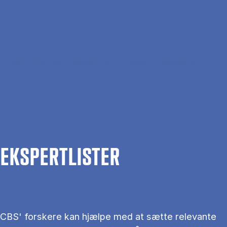
Gå til hovedindhold
Søg
Men
En
Hjem
Om CBS
Kontakt CBS
Presse
Ekspertlister
EKS­PERT­LIS­TER
CBS' forskere kan hjælpe med at sætte relevante