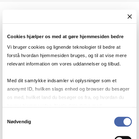
Geopolitik og international sikkerhed
Cookies hjælper os med at gøre hjemmesiden bedre
Geopolitik og businesssikkerhed
Vi bruger cookies og lignende teknologier til bedre at
forstå hvordan hjemmesiden bruges, og til at vise mere
relevant information om vores uddannelser og tilbud.
Stigende risiko for konflikt i Europa - hvordan
Med dit samtykke indsamler vi oplysninger som et
navigerer man som virksomhed?
anonymt ID, hvilken slags enhed og browser du besøger
os med, hvilket land du besøger os fra, og hvordan du
bruger hjemmesiden. Nogle data deles med
Konflikten i Mellemøsten
tredjepartsværktøjer, som vi bruger til statistik og
Samtykkevalg
Nødvendig
markedsføring. Du bestemmer selv - og kan altid trække
dit samtykke tilbage via knappen nederst til højre.
Geopolitiske udfordringer