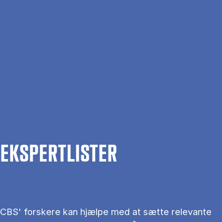
Gå til hovedindhold
Søg
Men
En
Hjem
Om CBS
Kontakt CBS
Presse
Ekspertlister
EKS­PERT­LIS­TER
CBS' forskere kan hjælpe med at sætte relevante