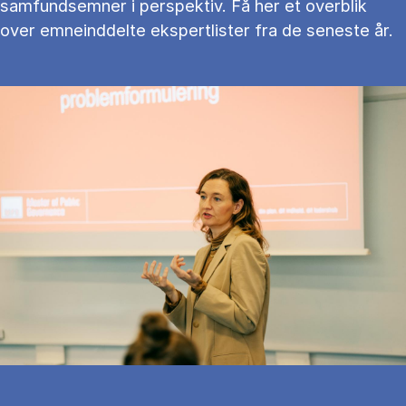
samfundsemner i perspektiv. Få her et overblik
over emneinddelte ekspertlister fra de seneste år.