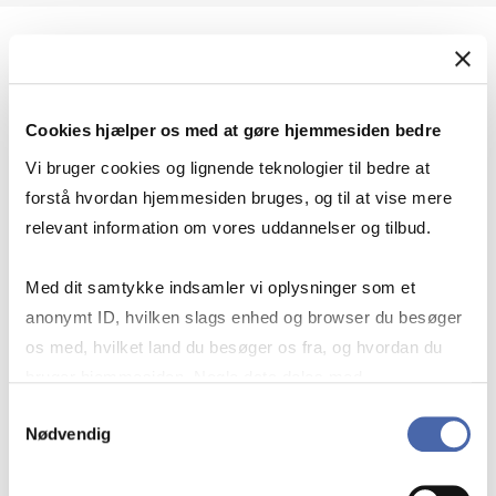
Geopolitik og international sikkerhed
Cookies hjælper os med at gøre hjemmesiden bedre
Geopolitik og businesssikkerhed
Vi bruger cookies og lignende teknologier til bedre at
forstå hvordan hjemmesiden bruges, og til at vise mere
relevant information om vores uddannelser og tilbud.
Stigende risiko for konflikt i Europa - hvordan
Med dit samtykke indsamler vi oplysninger som et
navigerer man som virksomhed?
anonymt ID, hvilken slags enhed og browser du besøger
os med, hvilket land du besøger os fra, og hvordan du
bruger hjemmesiden. Nogle data deles med
Konflikten i Mellemøsten
tredjepartsværktøjer, som vi bruger til statistik og
Samtykkevalg
Nødvendig
markedsføring. Du bestemmer selv - og kan altid trække
dit samtykke tilbage via knappen nederst til højre.
Geopolitiske udfordringer