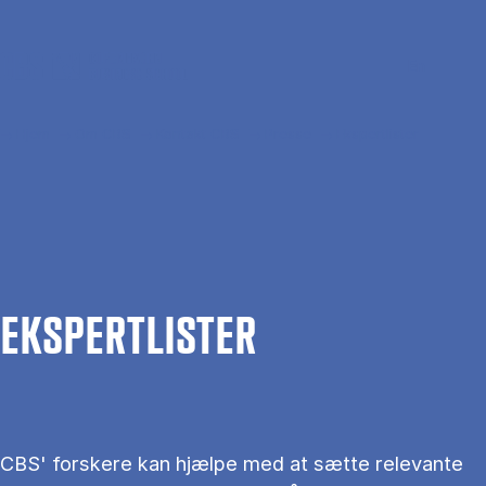
Gå til hovedindhold
Søg
Men
En
Hjem
Om CBS
Kontakt CBS
Presse
Ekspertlister
EKS­PERT­LIS­TER
CBS' forskere kan hjælpe med at sætte relevante