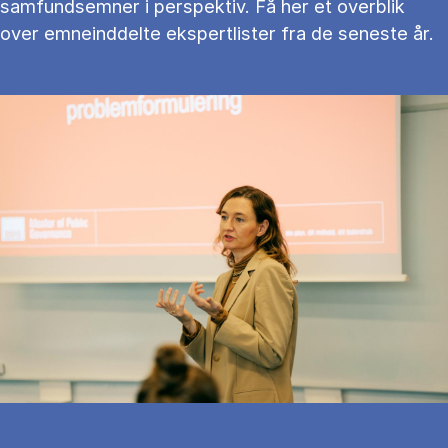
samfundsemner i perspektiv. Få her et overblik
over emneinddelte ekspertlister fra de seneste år.