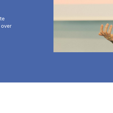
te
 over