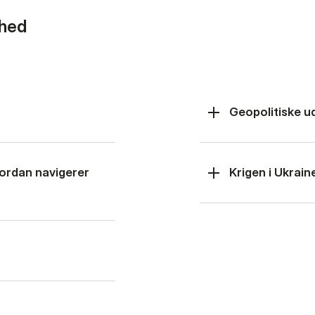
rhed
Geopolitiske u
hvordan navigerer
Krigen i Ukrain