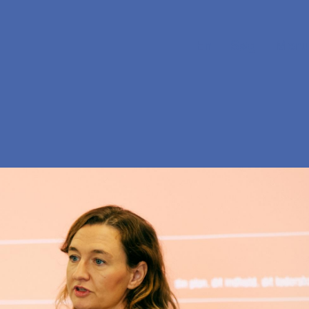
En
Søg
Menu