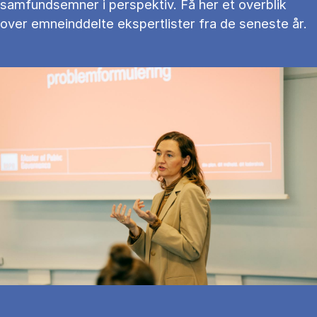
samfundsemner i perspektiv. Få her et overblik
over emneinddelte ekspertlister fra de seneste år.