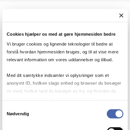
Geopolitik og international sikkerhed
Cookies hjælper os med at gøre hjemmesiden bedre
Geopolitik og businesssikkerhed
Vi bruger cookies og lignende teknologier til bedre at
forstå hvordan hjemmesiden bruges, og til at vise mere
relevant information om vores uddannelser og tilbud.
Stigende risiko for konflikt i Europa - hvordan
Med dit samtykke indsamler vi oplysninger som et
navigerer man som virksomhed?
anonymt ID, hvilken slags enhed og browser du besøger
os med, hvilket land du besøger os fra, og hvordan du
bruger hjemmesiden. Nogle data deles med
Konflikten i Mellemøsten
tredjepartsværktøjer, som vi bruger til statistik og
Samtykkevalg
Nødvendig
markedsføring. Du bestemmer selv - og kan altid trække
dit samtykke tilbage via knappen nederst til højre.
Geopolitiske udfordringer