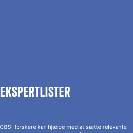
Gå til hovedindhold
Søg
Men
En
Hjem
Om CBS
Kontakt CBS
Presse
Ekspertlister
EKS­PERT­LIS­TER
CBS' forskere kan hjælpe med at sætte relevante